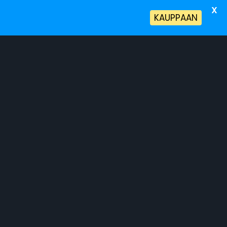
X
!
KAUPPAAN
a Terveyspalvelut
Tietoa Meistä