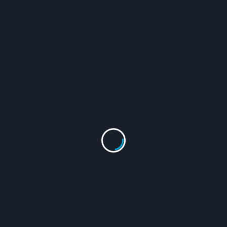
<span
PREVIOUS POST
class="nav-