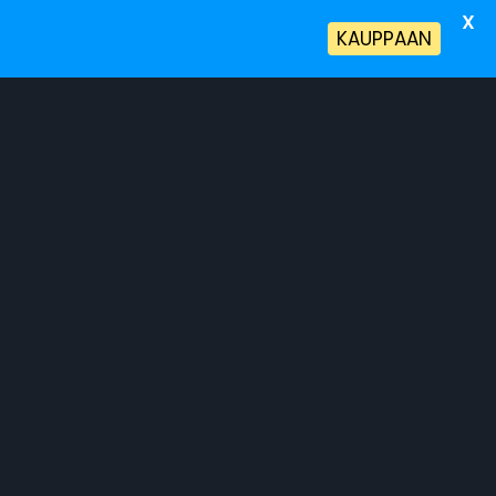
X
!
KAUPPAAN
a Terveyspalvelut
Tietoa Meistä
cf592