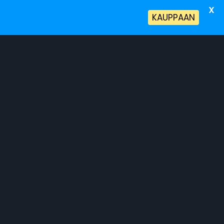
X
!
KAUPPAAN
a Terveyspalvelut
Tietoa Meistä