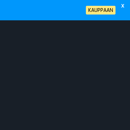
X
!
KAUPPAAN
a Terveyspalvelut
Tietoa Meistä
Salme
n