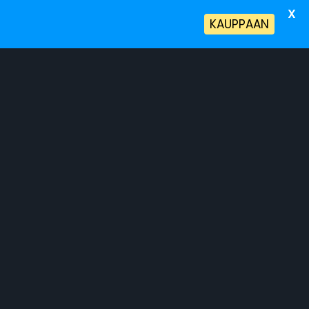
X
!
KAUPPAAN
a Terveyspalvelut
Tietoa Meistä