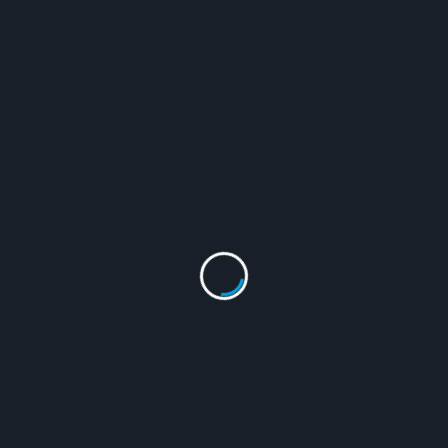
<span
PREVIOUS POST
class="nav-